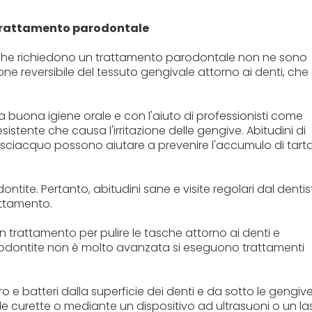
l trattamento parodontale
 che richiedono un trattamento parodontale non ne sono
one reversibile del tessuto gengivale attorno ai denti, che 
buona igiene orale e con l'aiuto di professionisti come
esistente che causa l'irritazione delle gengive. Abitudini di
 risciacquo possono aiutare a prevenire l'accumulo di tart
ntite. Pertanto, abitudini sane e visite regolari dal dentis
attamento.
un trattamento per pulire le tasche attorno ai denti e
rodontite non è molto avanzata si eseguono trattamenti
o e batteri dalla superficie dei denti e da sotto le gengive
e curette o mediante un dispositivo ad ultrasuoni o un las