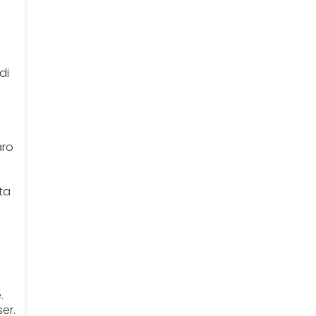
di
aro
ta
.
er.