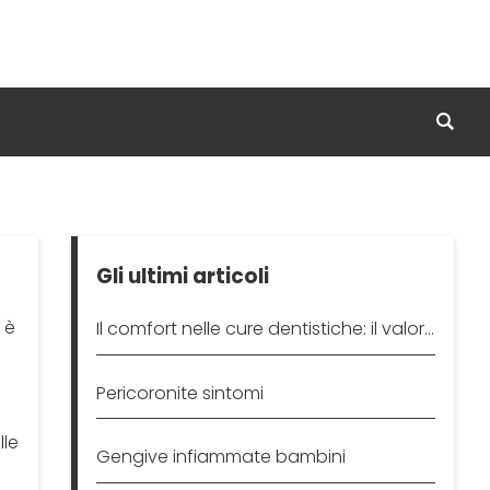
Gli ultimi articoli
 è
Il comfort nelle cure dentistiche: il valore delle poltrone
Pericoronite sintomi
lle
Gengive infiammate bambini