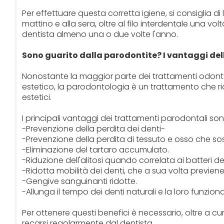
Per effettuare questa corretta igiene, si consiglia di
mattino e alla sera, oltre al filo interdentale una volt
dentista almeno una o due volte l'anno.
Sono guarito dalla parodontite? I vantaggi de
Nonostante la maggior parte dei trattamenti odonto
estetico, la parodontologia è un trattamento che ridu
estetici.
I principali vantaggi dei trattamenti parodontali son
-Prevenzione della perdita dei denti-
-Prevenzione della perdita di tessuto e osso che so
-Eliminazione del tartaro accumulato.
-Riduzione dell'alitosi quando correlata ai batteri del
-Ridotta mobilità dei denti, che a sua volta previene
-Gengive sanguinanti ridotte.
-Allunga il tempo dei denti naturali e la loro funzional
Per ottenere questi benefici è necessario, oltre a 
recarsi regolarmente dal dentista.