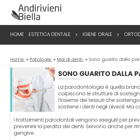
HOME
ESTETICA DENTALE
IGIENE ORALE
ORTOD
>
>
Home
»
Patologie
»
Mal di denti
»
Sono guarito dalla par
SONO GUARITO DALLA 
La parodontologia è quella branc
colpiscono le strutture di sostegn
l'insieme dei tessuti che sostengo
sostiene i denti negli alveoli. M
I trattamenti parodontali vengono eseguiti per prev
prevenire la perdita dei denti. Servono anche per ri
gengive.