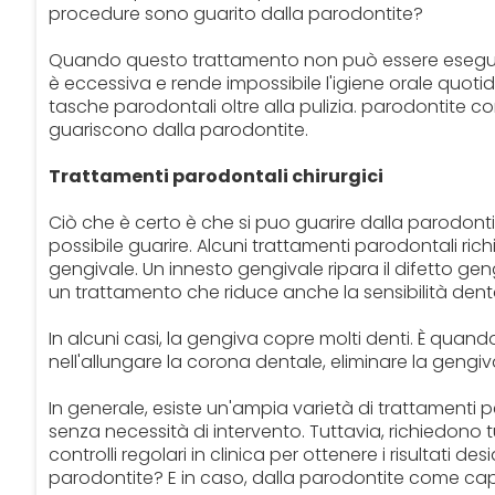
procedure sono guarito dalla parodontite?
Quando questo trattamento non può essere eseguito
è eccessiva e rende impossibile l'igiene orale quotidi
tasche parodontali oltre alla pulizia. parodontite 
guariscono dalla parodontite.
Trattamenti parodontali chirurgici
Ciò che è certo è che si puo guarire dalla parodont
possibile guarire. Alcuni trattamenti parodontali ric
gengivale. Un innesto gengivale ripara il difetto gen
un trattamento che riduce anche la sensibilità dental
In alcuni casi, la gengiva copre molti denti. È quan
nell'allungare la corona dentale, eliminare la geng
In generale, esiste un'ampia varietà di trattamenti pe
senza necessità di intervento. Tuttavia, richiedono 
controlli regolari in clinica per ottenere i risultati 
parodontite? E in caso, dalla parodontite come cap