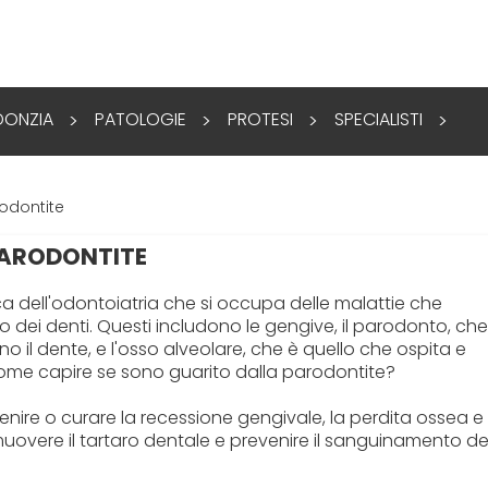
ONZIA
PATOLOGIE
PROTESI
SPECIALISTI
>
>
>
>
odontite
PARODONTITE
a dell'odontoiatria che si occupa delle malattie che
o dei denti. Questi includono le gengive, il parodonto, che
no il dente, e l'osso alveolare, che è quello che ospita e
a come capire se sono guarito dalla parodontite?
enire o curare la recessione gengivale, la perdita ossea e
muovere il tartaro dentale e prevenire il sanguinamento de