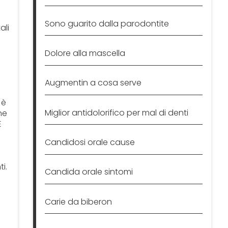
Sono guarito dalla parodontite
ali
Dolore alla mascella
Augmentin a cosa serve
 è
Miglior antidolorifico per mal di denti
ne
È
Candidosi orale cause
i.
Candida orale sintomi
Carie da biberon