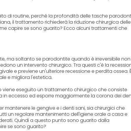
 di routine, perché la profondità delle tasche parodont
ana, il trattamento richiederà la riduzione chirurgica delle
come capire se sono guarito? Ecco alcuni trattamenti che
ite, ma soltanto se parodontite quando è irreversibile non
hiedono un intervento chirurgico. Tra questi c'è la recessio
givale e previene un'ulteriore recessione e perdita ossea. 
e e migliora l'estetica.
do viene eseguito un trattamento chirurgico che consiste
iva in eccesso ed esporre maggiormente la corona dei dent
r mantenere le gengive e i denti sani, sia chirurgici che
tutti un regolare mantenimento dell'igiene orale a casa e
desiderati. Quindi a questo punto sono guarito dalla
ire se sono guarito?