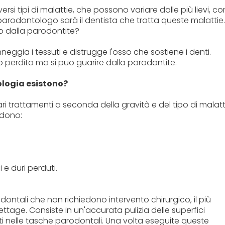
si tipi di malattie, che possono variare dalle più lievi, c
 parodontologo sarà il dentista che tratta queste malattie.
o dalla parodontite?
eggia i tessuti e distrugge l'osso che sostiene i denti.
ro perdita ma si puo guarire dalla parodontite.
ologia esistono?
 trattamenti a seconda della gravità e del tipo di malatt
udono:
 e duri perduti.
dontali che non richiedono intervento chirurgico, il più
ttage. Consiste in un'accurata pulizia delle superfici
i nelle tasche parodontali. Una volta eseguite queste