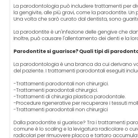
La parodontologia può includere trattamenti per diver
la gengivite, alle più gravi, come la parodontite. Un
Una volta che sarò curato dal dentista, sono guarit
La parodontite è un'infezione delle gengive che dann
Inoltre, può causare l'allentamento dei denti e la lo
Parodontite si guarisce? Quali tipi di parodont
La parodontologia è una branca da cui derivano vari
del paziente. I trattamenti parodontali eseguiti incl
-Trattamenti parodontali non chirurgici.
-Trattamenti parodontali chirurgici.
-Trattamenti di chirurgia plastica parodontale.
-Procedure rigenerative per recuperare i tessuti molli
-Trattamenti parodontali non chirurgici
Dalla parodontite si guarisce? Tra i trattamenti paro
comune è lo scaling e la levigatura radicolare o cure
radicolari per rimuovere placca e tartaro accumulat