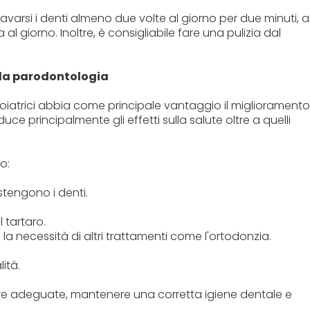
 lavarsi i denti almeno due volte al giorno per due minuti, a
a al giorno. Inoltre, è consigliabile fare una pulizia dal
lla parodontologia
iatrici abbia come principale vantaggio il miglioramento
ce principalmente gli effetti sulla salute oltre a quelli
o:
stengono i denti.
 tartaro.
 la necessità di altri trattamenti come l'ortodonzia.
ità.
cure adeguate, mantenere una corretta igiene dentale e