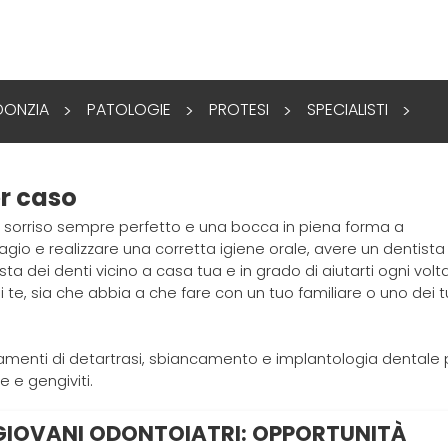
ONZIA
PATOLOGIE
PROTESI
SPECIALISTI
>
>
>
>
er caso
n sorriso sempre perfetto e una bocca in piena forma a
gio e realizzare una corretta igiene orale, avere un dentista 
sta dei denti vicino a casa tua e in grado di aiutarti ogni volt
i te, sia che abbia a che fare con un tuo familiare o uno dei t
trattamenti di detartrasi, sbiancamento e implantologia dentale 
 e gengiviti.
 GIOVANI ODONTOIATRI: OPPORTUNITÀ