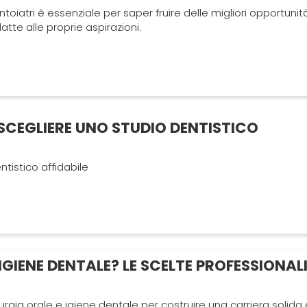
oiatri è essenziale per saper fruire delle migliori opportunit
atte alle proprie aspirazioni.
SCEGLIERE UNO STUDIO DENTISTICO
tistico affidabile
IGIENE DENTALE? LE SCELTE PROFESSIONAL
urgia orale e igiene dentale per costruire una carriera solida 