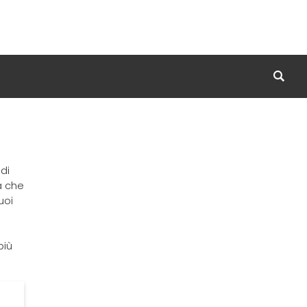
di
a che
uoi
più