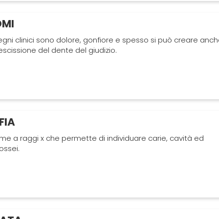
OMI
segni clinici sono dolore, gonfiore e spesso si può creare anc
escissione del dente del giudizio.
FIA
e a raggi x che permette di individuare carie, cavità ed
ossei.