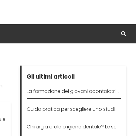
Gli ultimi articoli
mi
La formazione dei giovani odontoiatri: opportunità
Guida pratica per scegliere uno studio dentistico affidabile
à e
Chirurgia orale o igiene dentale? Le scelte professionali di