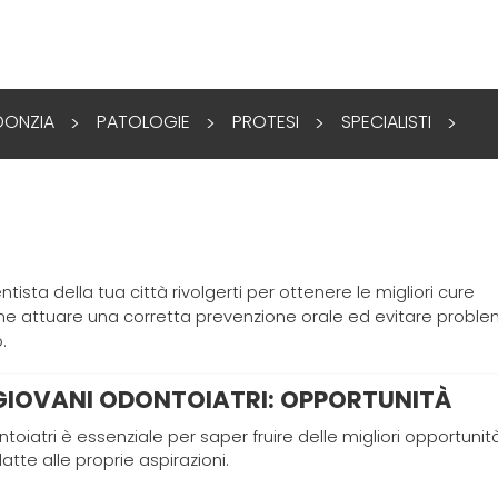
ONZIA
PATOLOGIE
PROTESI
SPECIALISTI
>
>
>
>
ista della tua città rivolgerti per ottenere le migliori cure
 come attuare una corretta prevenzione orale ed evitare proble
.
 GIOVANI ODONTOIATRI: OPPORTUNITÀ
oiatri è essenziale per saper fruire delle migliori opportunit
atte alle proprie aspirazioni.