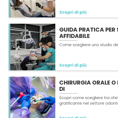
Scopri di più
GUIDA PRATICA PER 
AFFIDABILE
Come scegliere uno studio den
Scopri di più
CHIRURGIA ORALE O 
DI
Scopri come scegliere tra chir
gratificante nel settore odonto