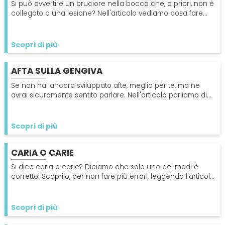
Si può avvertire un bruciore nella bocca che, a priori, non è
collegato a una lesione? Nell'articolo vediamo cosa fare
con la bocca urente
Scopri di più
AFTA SULLA GENGIVA
Se non hai ancora sviluppato afte, meglio per te, ma ne
avrai sicuramente sentito parlare. Nell'articolo parliamo di
afte, anche alle gengive
Scopri di più
CARIA O CARIE
Si dice caria o carie? Diciamo che solo uno dei modi è
corretto. Scoprilo, per non fare più errori, leggendo l'articolo,
ricco di curiosità sul tema
Scopri di più