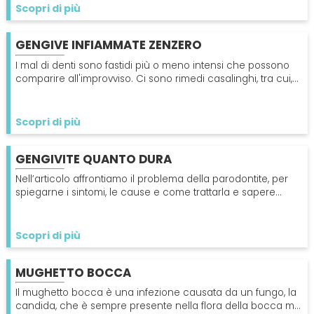
SPECIALISTI
Scopri di più
Impianti
Dentista
GENGIVE INFIAMMATE ZENZERO
CERCA
I mal di denti sono fastidi più o meno intensi che possono
Protesi Dentali
Impianti Dentali
comparire all'improvviso. Ci sono rimedi casalinghi, tra cui,
lo zenzero. Scopri come usarlo
Sbiancamento Dentale
Scopri di più
GENGIVITE QUANTO DURA
Nell’articolo affrontiamo il problema della parodontite, per
spiegarne i sintomi, le cause e come trattarla e sapere
inoltre la gengivite quanto dura
Scopri di più
MUGHETTO BOCCA
Il mughetto bocca è una infezione causata da un fungo, la
candida, che è sempre presente nella flora della bocca ma