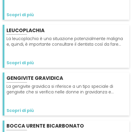
viene controllato dal sistema immunitario.
Scopri di più
LEUCOPLACHIA
La leucoplachia è una situazione potenzialmente maligna
e, quindi, è importante consultare il dentista così da fare
una biopsia per escludere altri problemi.
Scopri di più
GENGIVITE GRAVIDICA
La gengivite gravidica si riferisce a un tipo speciale di
gengivite che si verifica nelle donne in gravidanza e
rappresenta un potenziale rischio.
Scopri di più
BOCCA URENTE BICARBONATO