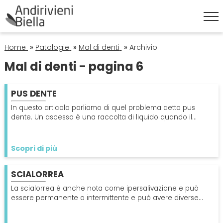
HOME
Home
»
Patologie
»
Mal di denti
»
Archivio
Mal di denti - pagina 6
ESTETICA DENTALE
PUS DENTE
Corona Dentale
IGIENE ORALE
In questo articolo parliamo di quel problema detto pus
dente. Un ascesso è una raccolta di liquido quando il
dente viene infettato da batteri
Faccette Dentali
Igiene Orale
ORTODONZIA
Scopri di più
Sbiancamento Denti
Pulizia Denti
Apparecchio
PATOLOGIE
SCIALORREA
Endodonzia
Alitosi
La scialorrea è anche nota come ipersalivazione e può
PROTESI
essere permanente o intermittente e può avere diverse
cause come ad esempio infezioni della gola.
Ortodonzia
Mal Di Denti
Dentiera