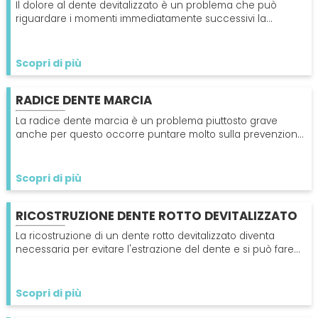
Il dolore al dente devitalizzato è un problema che può
riguardare i momenti immediatamente successivi la
devitalizzazione, ma può presentarsi anche anni dopo.
Scopri di più
RADICE DENTE MARCIA
La radice dente marcia è un problema piuttosto grave
anche per questo occorre puntare molto sulla prevenzione
ricordando l'importanza di lavarsi i denti bene.
Scopri di più
RICOSTRUZIONE DENTE ROTTO DEVITALIZZATO
La ricostruzione di un dente rotto devitalizzato diventa
necessaria per evitare l'estrazione del dente e si può fare
inserendo una capsula o con un impianto.
Scopri di più