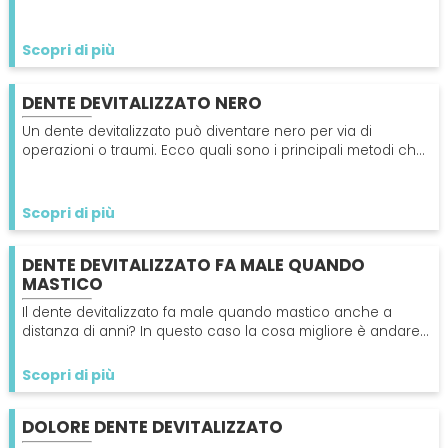
conseguenze dell'infezione, per poter consultare il dentista
Scopri di più
DENTE DEVITALIZZATO NERO
Un dente devitalizzato può diventare nero per via di
operazioni o traumi. Ecco quali sono i principali metodi che
il dentista adotta per sbiancarlo di nuovo
Scopri di più
DENTE DEVITALIZZATO FA MALE QUANDO
MASTICO
Il dente devitalizzato fa male quando mastico anche a
distanza di anni? In questo caso la cosa migliore è andare
dal dentista per valutare un ritrattamento.
Scopri di più
DOLORE DENTE DEVITALIZZATO