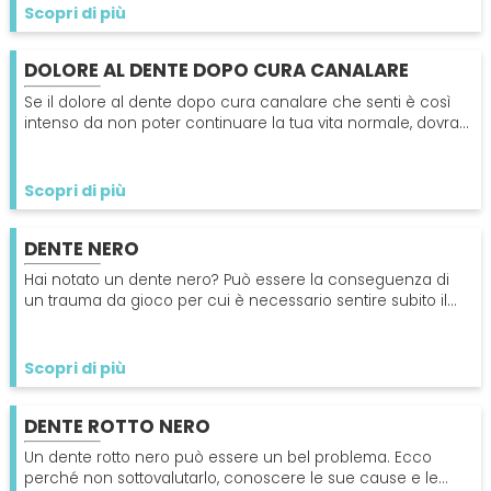
SPECIALISTI
Scopri di più
Impianti
Dentista
DOLORE AL DENTE DOPO CURA CANALARE
CERCA
Se il dolore al dente dopo cura canalare che senti è così
Protesi Dentali
Impianti Dentali
intenso da non poter continuare la tua vita normale, dovrai
allora consultare subito il tuo dentista.
Sbiancamento Dentale
Scopri di più
DENTE NERO
Hai notato un dente nero? Può essere la conseguenza di
un trauma da gioco per cui è necessario sentire subito il
dentista in modo che possa salvarlo in tempo.
Scopri di più
DENTE ROTTO NERO
Un dente rotto nero può essere un bel problema. Ecco
perché non sottovalutarlo, conoscere le sue cause e le