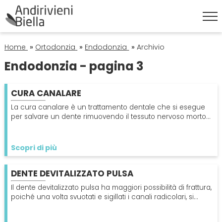
HOME
Home
»
Ortodonzia
»
Endodonzia
»
Archivio
Endodonzia - pagina 3
ESTETICA DENTALE
CURA CANALARE
Corona Dentale
IGIENE ORALE
La cura canalare è un trattamento dentale che si esegue
per salvare un dente rimuovendo il tessuto nervoso morto
della polpa dentale evitando l'estrazione.
Faccette Dentali
Igiene Orale
ORTODONZIA
Scopri di più
Sbiancamento Denti
Pulizia Denti
Apparecchio
PATOLOGIE
DENTE DEVITALIZZATO PULSA
Endodonzia
Alitosi
Il dente devitalizzato pulsa ha maggiori possibilità di frattura,
PROTESI
poiché una volta svuotati e sigillati i canali radicolari, si
indeboliscono e irrigidiscono.
Ortodonzia
Mal Di Denti
Dentiera