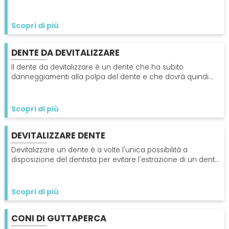
naturali che si rende necessario in alcune situazioni.
Scopri di più
DENTE DA DEVITALIZZARE
Il dente da devitalizzare è un dente che ha subito
danneggiamenti alla polpa del dente e che dovrà quindi
essere trattato per provare a evitare l'estrazione.
Scopri di più
DEVITALIZZARE DENTE
Devitalizzare un dente è a volte l'unica possibilità a
disposizione del dentista per evitare l'estrazione di un dente
che è stato compromesso dalla carie.
Scopri di più
CONI DI GUTTAPERCA