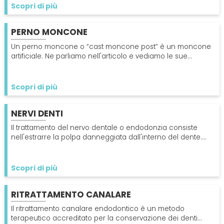
SPECIALISTI
Scopri di più
Impianti
Dentista
PERNO MONCONE
CERCA
Un perno moncone o “cast moncone post” è un moncone
Protesi Dentali
Impianti Dentali
artificiale. Ne parliamo nell'articolo e vediamo le sue
funzioni. Leggilo subito per saperne di più
Sbiancamento Dentale
Scopri di più
NERVI DENTI
Il trattamento del nervo dentale o endodonzia consiste
nell'estrarre la polpa danneggiata dall'interno del dente.
Leggi l'articolo per saperne di più
Scopri di più
RITRATTAMENTO CANALARE
Il ritrattamento canalare endodontico è un metodo
terapeutico accreditato per la conservazione dei denti