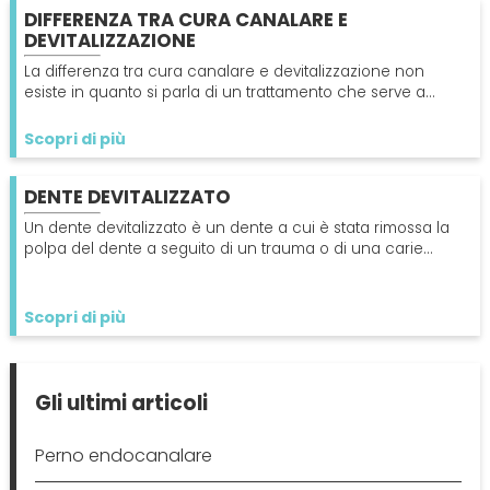
DIFFERENZA TRA CURA CANALARE E
DEVITALIZZAZIONE
La differenza tra cura canalare e devitalizzazione non
esiste in quanto si parla di un trattamento che serve a
eliminare del tutto la polpa infetta del dente.
Scopri di più
DENTE DEVITALIZZATO
Un dente devitalizzato è un dente a cui è stata rimossa la
polpa del dente a seguito di un trauma o di una carie
profonda ed è sempre più debole del normale.
Scopri di più
Gli ultimi articoli
Perno endocanalare