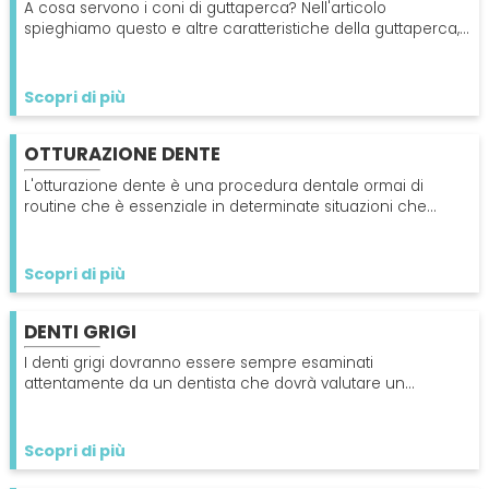
A cosa servono i coni di guttaperca? Nell'articolo
spieghiamo questo e altre caratteristiche della guttaperca,
come varie curiosità. Leggi il nostro articolo!
Scopri di più
OTTURAZIONE DENTE
L'otturazione dente è una procedura dentale ormai di
routine che è essenziale in determinate situazioni che
riguardano una carie dentale più o meno profonda.
Scopri di più
DENTI GRIGI
I denti grigi dovranno essere sempre esaminati
attentamente da un dentista che dovrà valutare un
trattamento sbiancante oppure l'inserimento di faccette.
Scopri di più