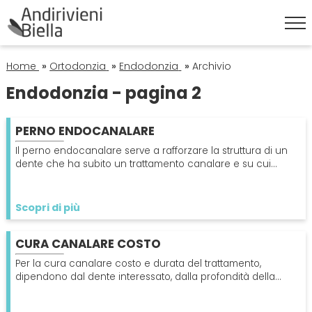
HOME
Home
»
Ortodonzia
»
Endodonzia
»
Archivio
Endodonzia - pagina 2
ESTETICA DENTALE
PERNO ENDOCANALARE
Corona Dentale
IGIENE ORALE
Il perno endocanalare serve a rafforzare la struttura di un
dente che ha subito un trattamento canalare e su cui
bisogna posizionare una corona.
Faccette Dentali
Igiene Orale
ORTODONZIA
Scopri di più
Sbiancamento Denti
Pulizia Denti
Apparecchio
PATOLOGIE
CURA CANALARE COSTO
Endodonzia
Alitosi
Per la cura canalare costo e durata del trattamento,
PROTESI
dipendono dal dente interessato, dalla profondità della
cavità e dal bisogno di una ricostruzione.
Ortodonzia
Mal Di Denti
Dentiera