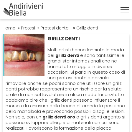
HOME
Home
»
Protesi
»
Protesi dentali
»
Grillz denti
GRILLZ DENTI
ESTETICA DENTALE
Molti artisti hanno lanciato la moda
dei
grillz denti
e sono tantissime le
Corona Dentale
grandi star internazionali che ne
IGIENE ORALE
hanno fatto sfoggio in diverse
occasioni. Si parla in questo caso di
Faccette Dentali
Igiene Orale
una protesi dentale parziale
ORTODONZIA
rimovibile anche se pochi sanno che utilizzare un grillz
denti potrebbe rappresentare un rischio per la salute
Sbiancamento Denti
Pulizia Denti
Apparecchio
orale da non sottovalutare in alcun modo. Innanzitutto
PATOLOGIE
dobbiamo dire che i grillz denti possono influenzare il
morso e la chiusura della bocca alterando la posizione
Endodonzia
Alitosi
della mandibola e provocando possibili disagi e lesioni.
PROTESI
Non solo, con un
grillz denti oro
o grillz denti argento si
possono sviluppare allergie ai materiali con cui sono
Ortodonzia
Mal Di Denti
realizzati. Favoriscono la formazione della placca
Dentiera