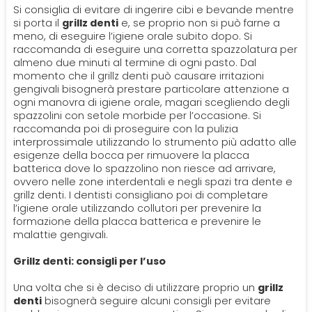
Si consiglia di evitare di ingerire cibi e bevande mentre
si porta il
grillz denti
e, se proprio non si può farne a
meno, di eseguire l’igiene orale subito dopo. Si
raccomanda di eseguire una corretta spazzolatura per
almeno due minuti al termine di ogni pasto. Dal
momento che il grillz denti può causare irritazioni
gengivali bisognerà prestare particolare attenzione a
ogni manovra di igiene orale, magari scegliendo degli
spazzolini con setole morbide per l’occasione. Si
raccomanda poi di proseguire con la pulizia
interprossimale utilizzando lo strumento più adatto alle
esigenze della bocca per rimuovere la placca
batterica dove lo spazzolino non riesce ad arrivare,
ovvero nelle zone interdentali e negli spazi tra dente e
grillz denti. I dentisti consigliano poi di completare
l’igiene orale utilizzando collutori per prevenire la
formazione della placca batterica e prevenire le
malattie gengivali.
Grillz denti: consigli per l’uso
Una volta che si è deciso di utilizzare proprio un
grillz
denti
bisognerà seguire alcuni consigli per evitare