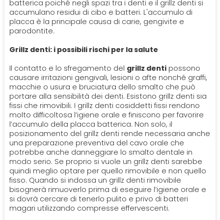
SPECIALISTI
batterica poiché negli spazi tra i denti e il grillz denti si
accumulano residui di cibo e batteri. L'accumulo di
placca è la principale causa di carie, gengivite e
Impianti
Dentista
parodontite.
CERCA
Grillz denti: i possibili rischi per la salute
Protesi Dentali
Impianti Dentali
Il contatto e lo sfregamento del
grillz denti
possono
causare irritazioni gengivali, lesioni o afte nonché graffi,
Sbiancamento Dentale
macchie o usura e bruciatura dello smalto che può
portare alla sensibilità dei denti. Esistono grillz denti sia
fissi che rimovibili. I grillz denti cosiddetti fissi rendono
molto difficoltosa l’igiene orale e finiscono per favorire
l’accumulo della placca batterica. Non solo, il
posizionamento del grillz denti rende necessaria anche
una preparazione preventiva del cavo orale che
potrebbe anche danneggiare lo smalto dentale in
modo serio. Se proprio si vuole un grillz denti sarebbe
quindi meglio optare per quello rimovibile e non quello
fisso. Quando si indossa un grillz denti rimovibile
bisognerà rimuoverlo prima di eseguire l’igiene orale e
si dovrà cercare di tenerlo pulito e privo di batteri
magari utilizzando compresse effervescenti.