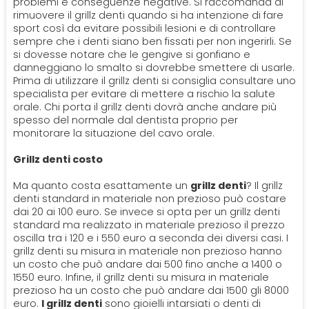
problemi e conseguenze negative. Si raccomanda di
rimuovere il grillz denti quando si ha intenzione di fare
sport così da evitare possibili lesioni e di controllare
sempre che i denti siano ben fissati per non ingerirli. Se
si dovesse notare che le gengive si gonfiano e
danneggiano lo smalto si dovrebbe smettere di usarle.
Prima di utilizzare il grillz denti si consiglia consultare uno
specialista per evitare di mettere a rischio la salute
orale. Chi porta il grillz denti dovrà anche andare più
spesso del normale dal dentista proprio per
monitorare la situazione del cavo orale.
Grillz denti costo
Ma quanto costa esattamente un
grillz denti
? Il grillz
denti standard in materiale non prezioso può costare
dai 20 ai 100 euro. Se invece si opta per un grillz denti
standard ma realizzato in materiale prezioso il prezzo
oscilla tra i 120 e i 550 euro a seconda dei diversi casi. I
grillz denti su misura in materiale non prezioso hanno
un costo che può andare dai 500 fino anche a 1400 o
1550 euro. Infine, il grillz denti su misura in materiale
prezioso ha un costo che può andare dai 1500 gli 8000
euro.
I grillz denti
sono gioielli intarsiati o denti di