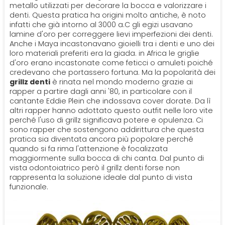
metallo utilizzati per decorare la bocca e valorizzare i
denti. Questa pratica ha origini molto antiche, è noto
infatti che già intorno al 3000 a.C gli egizi usavano
lamine d'oro per correggere lievi imperfezioni dei denti.
Anche i Maya incastonavano gioielli tra i denti e uno dei
loro materiali preferiti era la giada. in Africa le griglie
d'oro erano incastonate come feticci o amuleti poiché
credevano che portassero fortuna. Ma la popolarità dei
grillz denti
è rinata nel mondo moderno grazie ai
rapper a partire dagli anni '80, in particolare con il
cantante Eddie Plein che indossava cover dorate. Da lì
altri rapper hanno adottato questo outfit nelle loro vite
perché l'uso di grillz significava potere e opulenza. Ci
sono rapper che sostengono addirittura che questa
pratica sia diventata ancora più popolare perché
quando si fa rima l'attenzione è focalizzata
maggiormente sulla bocca di chi canta. Dal punto di
vista odontoiatrico però il grillz denti forse non
rappresenta la soluzione ideale dal punto di vista
funzionale.