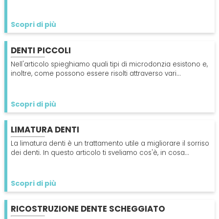
processi cariogeni o per un trauma.
Scopri di più
DENTI PICCOLI
Nell'articolo spieghiamo quali tipi di microdonzia esistono e,
inoltre, come possono essere risolti attraverso vari
trattamenti per denti piccoli. Scopri di più
Scopri di più
LIMATURA DENTI
La limatura denti è un trattamento utile a migliorare il sorriso
dei denti. In questo articolo ti sveliamo cos'è, in cosa
consiste e quali sono i rischi.
Scopri di più
RICOSTRUZIONE DENTE SCHEGGIATO