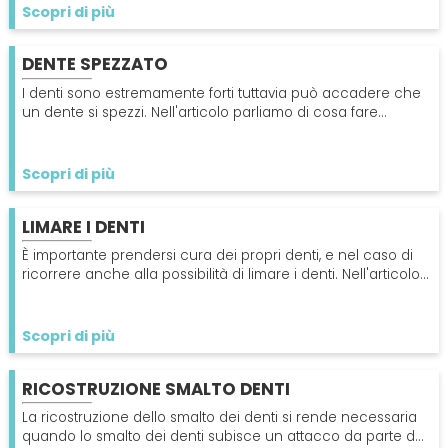
SPECIALISTI
Scopri di più
Impianti
Dentista
DENTE SPEZZATO
CERCA
I denti sono estremamente forti tuttavia può accadere che
Protesi Dentali
Impianti Dentali
un dente si spezzi. Nell'articolo parliamo di cosa fare
quando accade. Leggi per saperne di più
Sbiancamento Dentale
Scopri di più
LIMARE I DENTI
È importante prendersi cura dei propri denti, e nel caso di
ricorrere anche alla possibilità di limare i denti. Nell'articolo
illustriamo questo metodo!
Scopri di più
RICOSTRUZIONE SMALTO DENTI
La ricostruzione dello smalto dei denti si rende necessaria
quando lo smalto dei denti subisce un attacco da parte dei