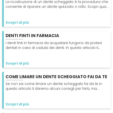
La ricostruzione di un dente scheggiato è la procedura che
consente di riparare un dente spezzato o rotto. Scopri quali
sono i tipi di ricostruzione dentale.
Scopri di più
DENTI FINTI IN FARMACIA
I denti finti in farmacia da acquistare fungono da protesi
dentali in caso di caduta dei denti. In questo articolo ti
daremo alcuni consigli sul loro uso.
Scopri di più
COME LIMARE UN DENTE SCHEGGIATO FAI DA TE
Se non sai come limare un dente scheggiato fai da te in
questo articolo ti daremo alcuni consigli per farlo, ma
ricordati di andare sempre dal tuo dentista.
Scopri di più