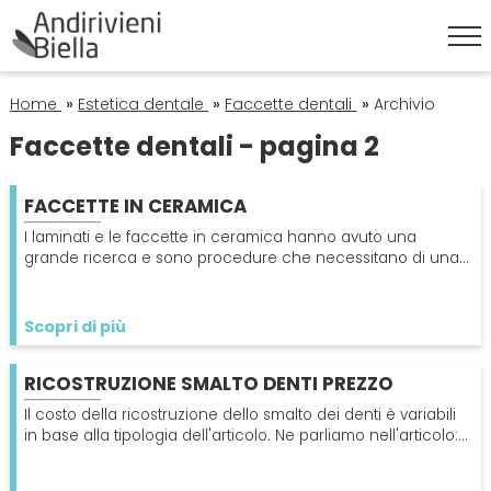
HOME
Home
»
Estetica dentale
»
Faccette dentali
»
Archivio
Faccette dentali - pagina 2
ESTETICA DENTALE
FACCETTE IN CERAMICA
Corona Dentale
IGIENE ORALE
I laminati e le faccette in ceramica hanno avuto una
grande ricerca e sono procedure che necessitano di una
corretta indicazione e orientamento.
Faccette Dentali
Igiene Orale
ORTODONZIA
Scopri di più
Sbiancamento Denti
Pulizia Denti
Apparecchio
PATOLOGIE
RICOSTRUZIONE SMALTO DENTI PREZZO
Endodonzia
Alitosi
Il costo della ricostruzione dello smalto dei denti è variabili
PROTESI
in base alla tipologia dell'articolo. Ne parliamo nell'articolo:
leggilo per saperne di più
Ortodonzia
Mal Di Denti
Dentiera