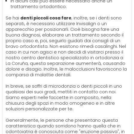
In alcuni casi può essere necessario anche un
trattamento ortodontico.
Se hai
denti piccoli cosa fare
, inoltre, se i denti sono
separati, è necessario utilizzare Invisalign o un
apparecchio per posizionarli. Cioè bisogna fare una
buona diagnosi, elaborare un trattamento secondo il
proprio caso e, poi, seguirlo guidati dai consigli di un
bravo ortodontista. Non esistono rimedi casalinghi. Nel
caso in cui non agisci e non decidi di visitarci presso il
nostro centro dentistico specializzato in ortodonzia a
La Coruña, questa separazione aumenterà, causando
dolore e disagio. Inoltre, le malocclusioni favoriscono la
comparsa di malattie dentali.
In breve, se soffri di microdonzia o denti piccoli in uno
qualsiasi dei suoi gradi, mettiti in contatto con noi.
Siamo esperti nelle faccette in composito, nella
chiusura degli spazi in modo omogeneo e in altre
soluzioni personalizzate per te.
Generalmente, le persone che presentano questa
caratteristica quando sorridono hanno quella che in
odontoiatria è conosciuta come "eruzione passiva", in