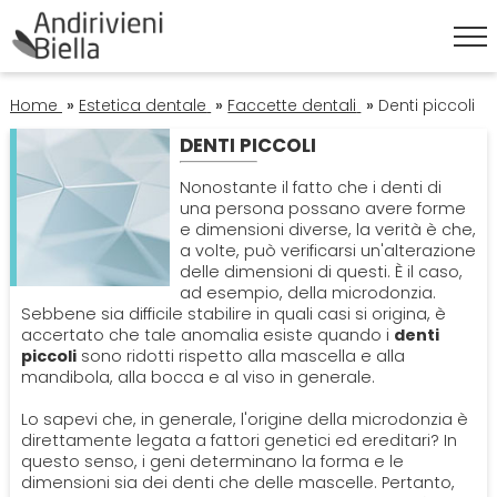
HOME
Home
»
Estetica dentale
»
Faccette dentali
»
Denti piccoli
DENTI PICCOLI
ESTETICA DENTALE
Nonostante il fatto che i denti di
una persona possano avere forme
Corona Dentale
e dimensioni diverse, la verità è che,
IGIENE ORALE
a volte, può verificarsi un'alterazione
delle dimensioni di questi. È il caso,
Faccette Dentali
Igiene Orale
ad esempio, della microdonzia.
ORTODONZIA
Sebbene sia difficile stabilire in quali casi si origina, è
accertato che tale anomalia esiste quando i
denti
Sbiancamento Denti
Pulizia Denti
Apparecchio
piccoli
sono ridotti rispetto alla mascella e alla
PATOLOGIE
mandibola, alla bocca e al viso in generale.
Endodonzia
Alitosi
Lo sapevi che, in generale, l'origine della microdonzia è
PROTESI
direttamente legata a fattori genetici ed ereditari? In
questo senso, i geni determinano la forma e le
Ortodonzia
Mal Di Denti
dimensioni sia dei denti che delle mascelle. Pertanto,
Dentiera