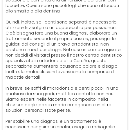
soluzione è aumentare la dimensione dei denti con
faccette, Questi sono piccoli fogli che sono attaccati
allo smalto o alla dentina.
Quindi, inoltre, se i denti sono separati, è necessario
utilizzare Invisalign o un apparecchio per posizionarli.
Cioè bisogna fare una buona diagnosi, elaborare un
trattamento secondo il proprio caso e, poi, seguirlo
guidati dai consigli di un bravo ortodontista. Non
esistono rimedi casalinghi. Nel caso in cui non agisci e
non decidi di visitarci presso il nostro centro dentistico
specializzato in ortodonzia a La Coruña, questa
separazione aumenterà, causando dolore e disagio.
Inoltre, le malocclusioni favoriscono la comparsa di
malattie dentali.
In breve, se soffri di microdonzia e denti piccoli in uno
qualsiasi dei suoi gradi, mettiti in contatto con noi.
Siamo esperti nelle faccette in composito, nella
chiusura degli spazi in modo omogeneo e in altre
soluzioni personalizzate per te.
Per stabilire una diagnosi e un trattamento è
necessario eseguire un'analisi, eseguire radiografie