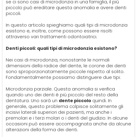
SPECIALISTI
se ci sono casi di microdonzia in una famiglia, il più
piccolo può ereditare questa anomalia e avere denti
piccoli.
Impianti
Dentista
CERCA
In questo articolo spieghiamo quali tipi di microdonzia
esistono e, inoltre, come possono essere risolti
Protesi Dentali
Impianti Dentali
attraverso vari trattamenti odontoiatrici.
Denti piccoli: quali tipi di microdonzia esistono?
Sbiancamento Dentale
Nei casi di microdonzia, nonostante le normali
dimensioni della radice del dente, le corone dei denti
sono sproporzionatamente piccole rispetto al solito.
Fondamentalmente possiamo distinguere due tipi:
Microdonzia parziale. Questa anomalia si verifica
quando uno dei denti è più piccolo del resto della
dentatura. Uno sarà un
dente piccolo
quindi. In
generale, questo problema colpisce solitamente gli
incisivi laterali superiori dei pazienti, ma anche i
premolari e i terzi molari o i denti del giudizio. In alcune
occasioni può essere accompagnata anche da alcune
alterazioni della forma dei denti.